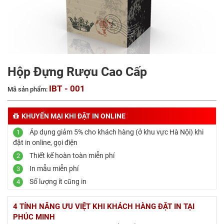
Hộp Đựng Rượu Cao Cấp
IBT - 001
Mã sản phẩm:
KHUYẾN MẠI KHI ĐẶT IN ONLINE
Áp dụng giảm 5% cho khách hàng (ở khu vực Hà Nội) khi
1
đặt in online, gọi điện
Thiết kế hoàn toàn miễn phí
2
In mẫu miễn phí
3
Số lượng ít cũng in
4
4 TÍNH NĂNG ƯU VIỆT KHI KHÁCH HÀNG ĐẶT IN TẠI
PHÚC MINH