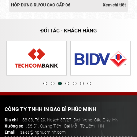
HỘP ĐỰNG RƯỢU CAO CẤP 06
Xem chi tiết
ĐỐI TÁC - KHÁCH HÀNG
CÔNG TY TNHH IN BAO BÌ PHÚC MINH
Địa chỉ
: Số 03, Tổ 29, Ngách 37/27, Dịch Vọng, Cầu Giấy, HN
Xưởng sx
: Số 51, Quang Tiến - Đại Mỗ - Từ Liêm - HN
Email
: sales@inphucminh.com