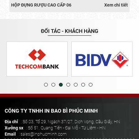
HỘP ĐỰNG RƯỢU CAO CẤP 06
Xem chi tiết
ĐỐI TÁC - KHÁCH HÀNG
CÔNG TY TNHH IN BAO BÌ PHÚC MINH
Địa chỉ
: Số 03, Tổ 29, Ngách 37/27, Dịch Vọng, Cầu Giấy, HN
Xưởng sx
: Số 51, Quang Tiến - Đại Mỗ - Từ Liêm - HN
Email
: sales@inphucminh.com