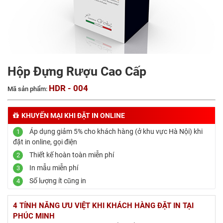
Hộp Đựng Rượu Cao Cấp
HDR - 004
Mã sản phẩm:
KHUYẾN MẠI KHI ĐẶT IN ONLINE
Áp dụng giảm 5% cho khách hàng (ở khu vực Hà Nội) khi
1
đặt in online, gọi điện
Thiết kế hoàn toàn miễn phí
2
In mẫu miễn phí
3
Số lượng ít cũng in
4
4 TÍNH NĂNG ƯU VIỆT KHI KHÁCH HÀNG ĐẶT IN TẠI
PHÚC MINH