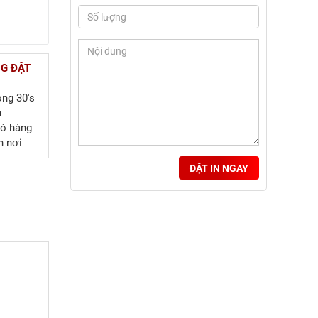
NG ĐẶT
ong 30's
h
có hàng
n nơi
ĐẶT IN NGAY