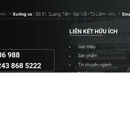
, HN
*
Xưởng sx
: Số 51, Quang Tiến - Đại Mỗ - Từ Liêm - HN
*
Ema
LIÊN KẾT HỮU ÍCH
Giới thiệu
36 988
Sản phẩm
243 868 5222
Tin chuyên ngành
Tuyển dụng
Liên hệ
ơn lợi nhuận”
, chúng tôi
cho Quý khách hàng.
© Copyright 2020 IN
 Cấp
In túi giấy
In bao bì
In poster
Tờ rơi & tờ gấp
In tem nh?n -
In Catalogue