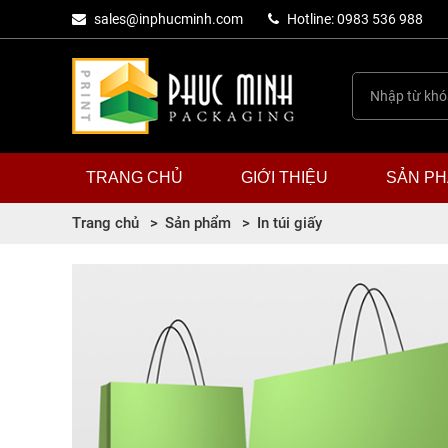
sales@inphucminh.com
Hotline: 0983 536 988
TRANG CHỦ
GIỚI THIỆU
SẢN P
Trang chủ
Sản phẩm
In túi giấy