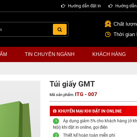
Hướng dẫn đặt in
Hướng dẫn 
Chất lượng
Thời gian
HẨM
TIN CHUYÊN NGÀNH
KHÁCH HÀNG
Túi giấy GMT
ITG - 007
Mã sản phẩm:
KHUYẾN MẠI KHI ĐẶT IN ONLINE
Áp dụng giảm 5% cho khách hàng (ở k
1
Nội) khi đặt in online, gọi điện
Thiết kế hoàn toàn miễn phí
2