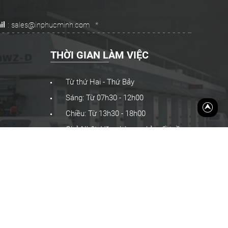
il
: sales@inphucminh.com
*
THỜI GIAN LÀM VIỆC
Từ thứ Hai - Thứ Bảy
Sáng: Từ 07h30 - 12h00
Về đầu 
Chiều: Từ 13h30 - 18h00
Chủ Nhật: Văn phòng nghỉ cuối tuần
 PHÚC MINH GROUP, All rights reserved Design Bivaco
 Decal
In Lịch tết
In Folder
In Sổ tay
In Brochure