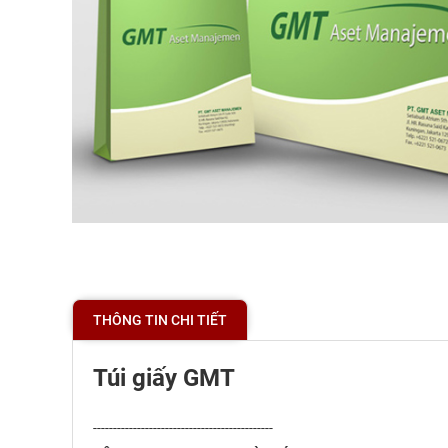
THÔNG TIN CHI TIẾT
Túi giấy GMT
---------------------------------------------