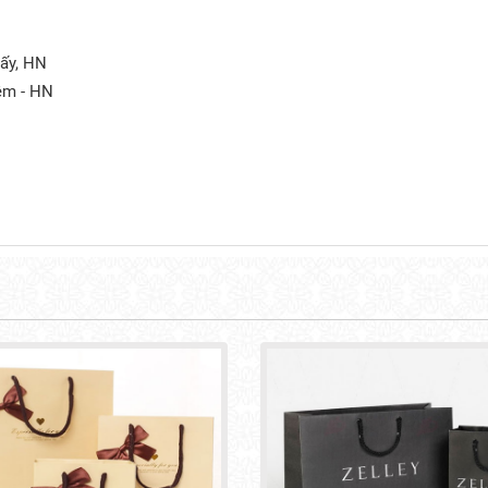
iấy, HN
êm - HN