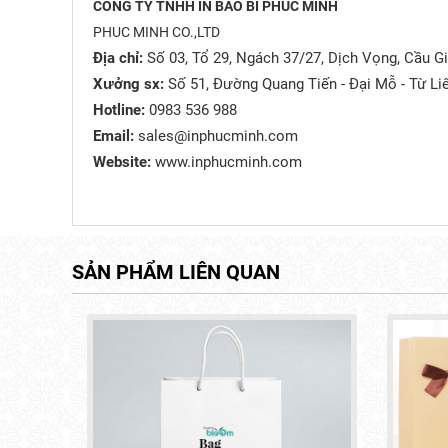
CÔNG TY TNHH IN BAO BÌ PHÚC MINH
PHUC MINH CO.,LTD
Địa chỉ:
Số 03, Tổ 29, Ngách 37/27, Dịch Vọng, Cầu G
Xưởng sx:
Số 51, Đường Quang Tiến - Đại Mỗ - Từ Li
Hotline:
0983 536 988
Email:
sales@inphucminh.com
Website:
www.inphucminh.com
SẢN PHẨM LIÊN QUAN