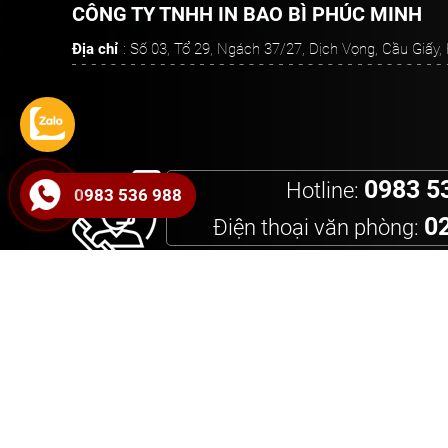
CÔNG TY TNHH IN BAO BÌ PHÚC MINH
Địa chỉ
: Số 03, Tổ 29, Ngách 37/27, Dịch Vọng, Cầu Giấy
0983 5
Hotline:
0983 536 988
0
Điện thoại văn phòng:
Với phương châm:
"Chất lượng cao h
cam kết sẽ đem lại sự hài lòng 
Hộp Bìa Cứng - Hộp Quà Trung Thu
Hộp Đựng Rượu Cao