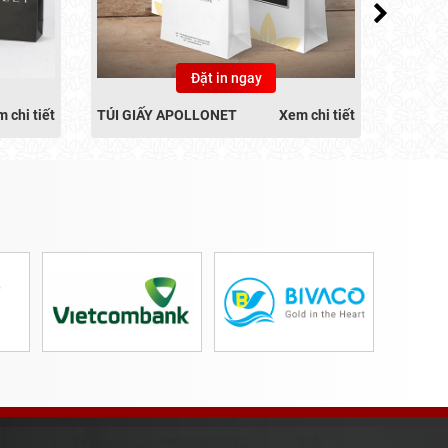
Đặt in ngay
 chi tiết
TÚI GIẤY APOLLONET
Xem chi tiết
TÚI GI