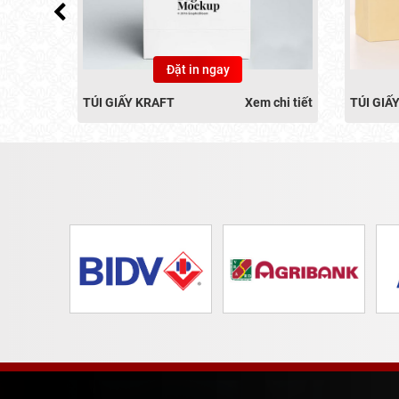
Đặt in ngay
 chi tiết
TÚI GIẤY KRAFT
Xem chi tiết
TÚI GIẤ