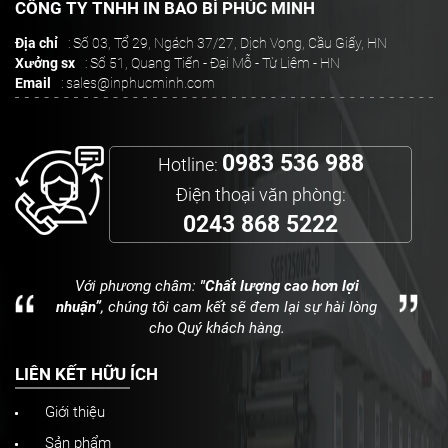
CÔNG TY TNHH IN BAO BÌ PHÚC MINH
Địa chỉ
: Số 03, Tổ 29, Ngách 37/27, Dịch Vọng, Cầu Giấy, HN
Xưởng sx
: Số 51, Quang Tiến - Đại Mỗ - Từ Liêm - HN
Email
: sales@inphucminh.com
0983 536 988
Hotline:
Điện thoại văn phòng:
0243 868 5222
Với phương châm:
"Chất lượng cao hơn lợi
nhuận”
, chúng tôi cam kết sẽ đem lại sự hài lòng
cho Quý khách hàng.
LIÊN KẾT HỮU ÍCH
Giới thiệu
Sản phẩm