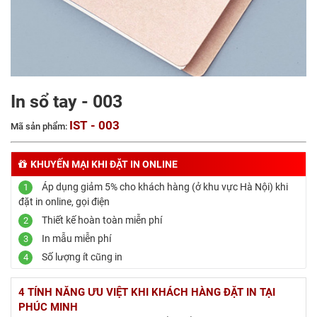
In sổ tay - 003
IST - 003
Mã sản phẩm:
KHUYẾN MẠI KHI ĐẶT IN ONLINE
Áp dụng giảm 5% cho khách hàng (ở khu vực Hà Nội) khi
1
đặt in online, gọi điện
Thiết kế hoàn toàn miễn phí
2
In mẫu miễn phí
3
Số lượng ít cũng in
4
4 TÍNH NĂNG ƯU VIỆT KHI KHÁCH HÀNG ĐẶT IN TẠI
PHÚC MINH