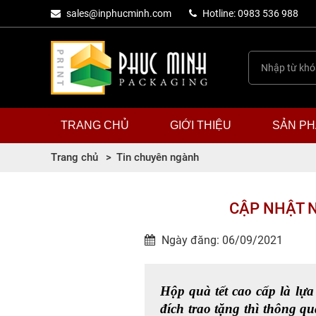
sales@inphucminh.com
Hotline: 0983 536 988
TRANG CHỦ
GIỚI THIỆU
SẢN P
Trang chủ
Tin chuyên ngành
CẬP NHẬT 
Ngày đăng: 06/09/2021
Hộp quà tết cao cấp 
là lự
đích trao tặng thì thông 