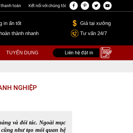
thanh toán
Kết nối với chúng tôi:
 in ấn tốt
Giá tại xưởng
 hoàn thành nhanh
Tư vấn 24/7
Liên hệ đặt in
TUYỂN DỤNG
ANH NGHIỆP
àng và đối tác. Ngoài mục 
 cũng như tạo mối quan hệ 